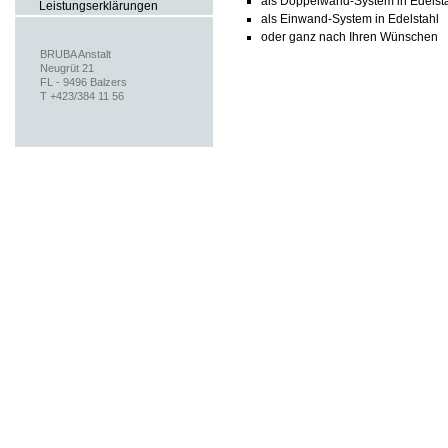
als Doppelwand-System in Edelsta
Leistungserklärungen
als Einwand-System in Edelstahl
oder ganz nach Ihren Wünschen
BRUBA Anstalt
Neugrüt 21
FL - 9496 Balzers
T +423/384 11 56