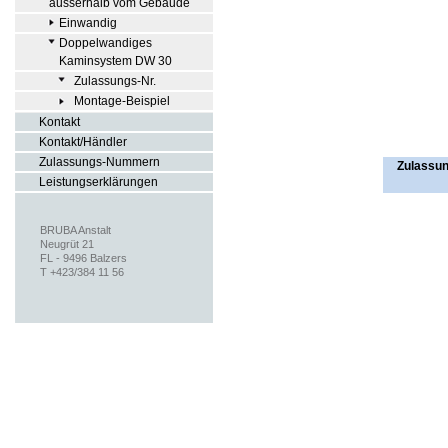
ausserhalb vom Gebäude
Einwandig
Doppelwandiges
Kaminsystem DW 30
Zulassungs-Nr.
Montage-Beispiel
Kontakt
Kontakt/Händler
Zulassungs-Nummern
Zulassu
Leistungserklärungen
BRUBA Anstalt
Neugrüt 21
FL - 9496 Balzers
T +423/384 11 56