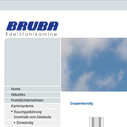
Home
Aktuelles
Porträt/Unternehmen
Doppelwandig
Kaminsysteme
Rauchgasführung
innerhalb vom Gebäude
Einwandig