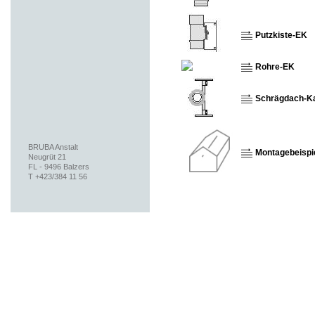
Putzkiste-EK
Rohre-EK
Schrägdach-K
BRUBA Anstalt
Montagebeispi
Neugrüt 21
FL - 9496 Balzers
T +423/384 11 56