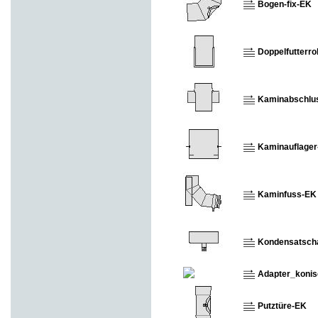
Bogen-fix-EK
Doppelfutterr
Kaminabschlu
Kaminauflage
Kaminfuss-EK
Kondensatsch
Adapter_konisc
Putztüre-EK